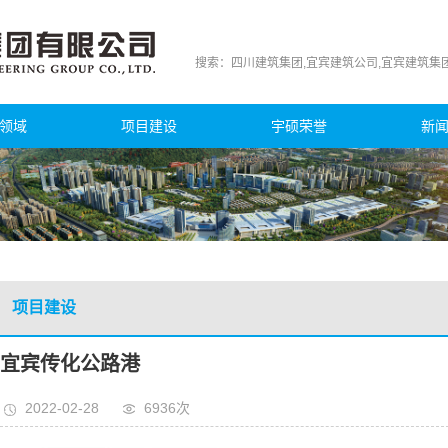
搜索：
四川建筑集团
,
宜宾建筑公司
,
宜宾建筑集
领域
项目建设
宇硕荣誉
新
项目建设
宜宾传化公路港
2022-02-28
6936次