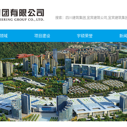
搜索：
四川建筑集团
,
宜宾建筑公司
,
宜宾建筑集
领域
项目建设
宇硕荣誉
新