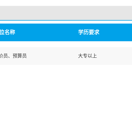
位名称
学历要求
价员、预算员
大专以上