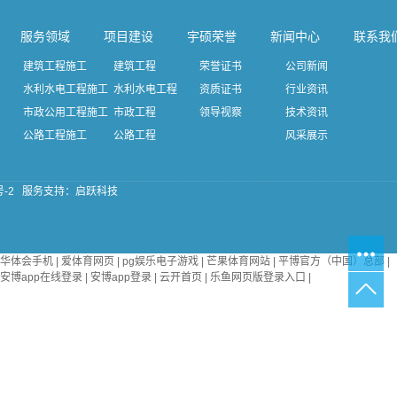
服务领域
项目建设
宇硕荣誉
新闻中心
联系我
建筑工程施工
建筑工程
荣誉证书
公司新闻
水利水电工程施工
水利水电工程
资质证书
行业资讯
市政公用工程施工
市政工程
领导视察
技术资讯
公路工程施工
公路工程
风采展示
号-2
服务支持：
启跃科技
华体会手机
|
爱体育网页
|
pg娱乐电子游戏
|
芒果体育网站
|
平博官方（中国）总部
|
安博app在线登录
|
安博app登录
|
云开首页
|
乐鱼网页版登录入口
|