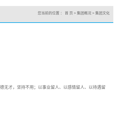
您当前的位置 ：
首 页
>
集团概况
>
集团文化
德无才，坚持不用；以事业留人、以感情留人、以待遇留