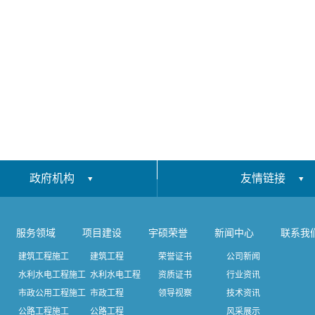
政府机构
友情链接
服务领域
项目建设
宇硕荣誉
新闻中心
联系我
建筑工程施工
建筑工程
荣誉证书
公司新闻
水利水电工程施工
水利水电工程
资质证书
行业资讯
市政公用工程施工
市政工程
领导视察
技术资讯
公路工程施工
公路工程
风采展示