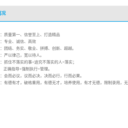
概况
：质量第一、信誉至上、打造精品
：专业、诚信、高效
：团结、务实、敬业、拼搏、创新、超越。
：严以律己，宽以待人。
：抓住不落实的事+追究不落实的人=落实；
导+强制执行=管理。
：会而必议，议而必决，决而必行，行而必果。
：有德有才，破格重用，有德无才，培养使用，有才无德，限制录用，无