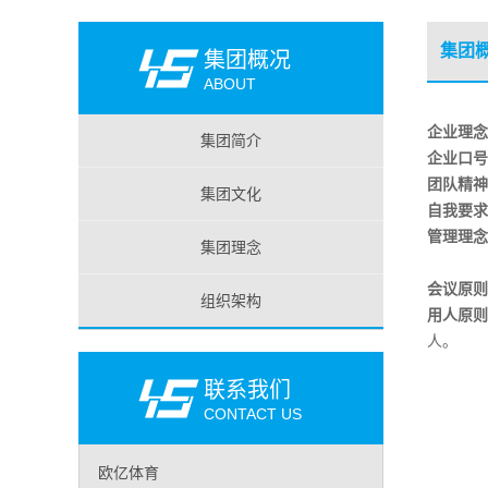
集团
集团概况
ABOUT
企业理念
集团简介
企业口号
团队精神
集团文化
自我要求
管理理念
集团理念
正确指
会议原则
组织架构
用人原则
人。
联系我们
CONTACT US
欧亿体育