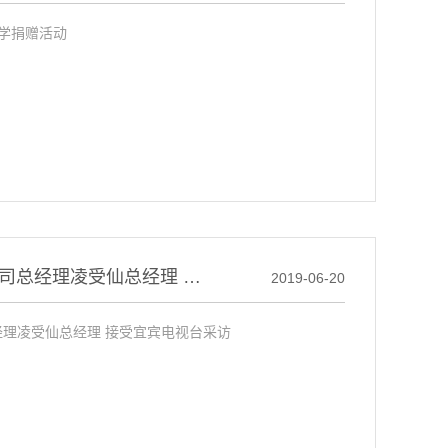
助学捐赠活动
"6.17"地震捐款集团公司总经理凌受仙总经理 接受宜宾电视台采访
2019-06-20
总经理凌受仙总经理 接受宜宾电视台采访