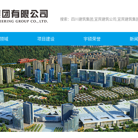
搜索：
四川建筑集团
,
宜宾建筑公司
,
宜宾建筑集
领域
项目建设
宇硕荣誉
新