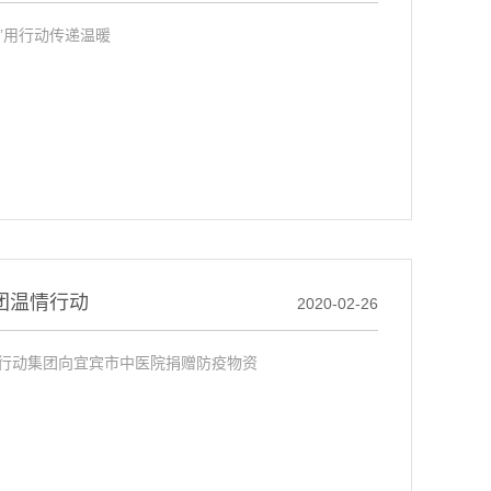
”用行动传递温暖
集团温情行动
2020-02-26
情行动集团向宜宾市中医院捐赠防疫物资