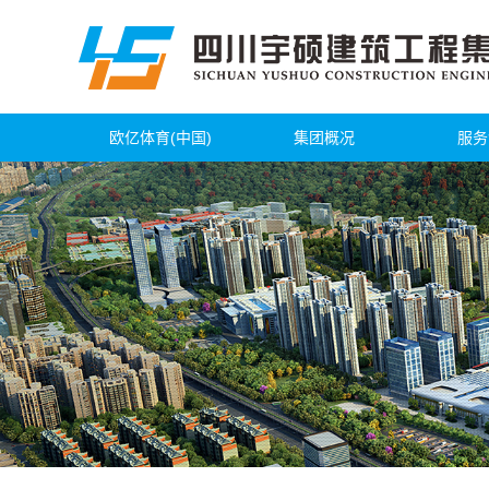
欧亿体育(中国)
集团概况
服务