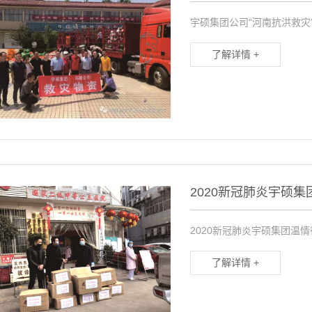
宇硕集团公司“河南抗洪救灾
了解详情 +
2020新冠肺炎宇硕
2020新冠肺炎宇硕集团温
了解详情 +