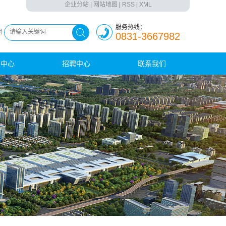
企业分站
|
网站地图
|
RSS
|
XML
服务热线：
团
0831-3667982
闻中心
招聘中心
联系我们